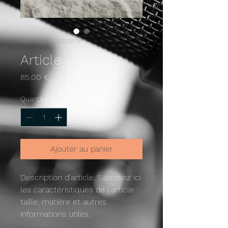
SKU : 364215376135191
Article
Prix
85,00 €
Quantité
*
Ajouter au panier
Description d'article. Saisissez ici 
les caractéristiques de l'article : 
taille, matière et autres 
informations utiles.